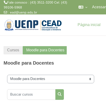
Fale conosco : (43) 3511-3200 Cel. (43)
Acessar
99106-5968
:
ead@uenp.edu.br
Ir para o conteúdo principal
Página inicial
Cursos
Moodle para Docentes
Moodle para Docentes
Categorias de Cursos
Buscar cursos
Buscar cursos