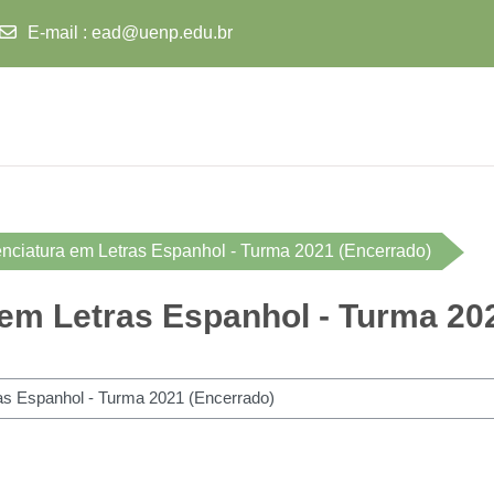
E-mail
:
ead@uenp.edu.br
nciatura em Letras Espanhol - Turma 2021 (Encerrado)
em Letras Espanhol - Turma 20