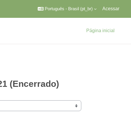
Português - Brasil ‎(pt_br)‎
Acessar
Página inicial
21 (Encerrado)