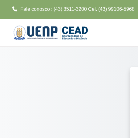
Fale conosco : (43) 3511-3200 Cel. (43) 99106-5968
Ir para o conteúdo principal